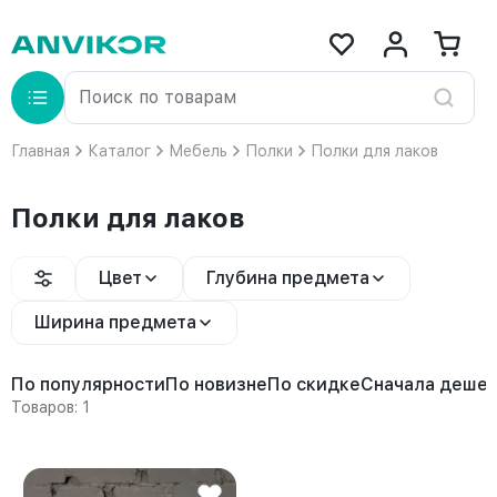
Главная
Каталог
Мебель
Полки
Полки для лаков
Полки для лаков
Цвет
Глубина предмета
Ширина предмета
По популярности
По новизне
По скидке
Сначала деше
Товаров: 1