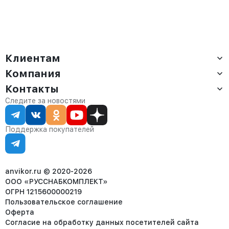
Клиентам
Компания
Доставка
Оплата
Контакты
О компании
Сервис
Контакты
Отдел продаж:
Следите за новостями
Статус заказа
8 (800) 234-22-62
Партнёрам
Статьи
corp@anvikor.ru
Поддержка покупателей
Ежедневно, с 7:00-19:00 (МСК)
Отдел рекламации:
8 (953) 455-25-61
info@anvikor.ru
anvikor.ru © 2020-2026
ООО «РУССНАБКОМПЛЕКТ»
ОГРН 1215600000219
Пользовательское соглашение
Оферта
Согласие на обработку данных посетителей сайта