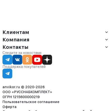
Клиентам
Компания
Доставка
Оплата
Контакты
О компании
Сервис
Контакты
Отдел продаж:
Следите за новостями
Статус заказа
8 (800) 234-22-62
Партнёрам
Статьи
corp@anvikor.ru
Поддержка покупателей
Ежедневно, с 7:00-19:00 (МСК)
Отдел рекламации:
8 (953) 455-25-61
info@anvikor.ru
anvikor.ru © 2020-2026
ООО «РУССНАБКОМПЛЕКТ»
ОГРН 1215600000219
Пользовательское соглашение
Оферта