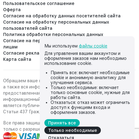
Пользовательское соглашение
Оферта
Согласие на обработку данных посетителей сайта
Согласие на обработку персональных данных
пользователей сайта
Политика обработки персональных данных
Согласие на передачу персональных данных третьим
Мы используем
файлы cookie
лицам
Согласие реклама
Для управления вашим аккаунтом и
оформления заказов нам необходимо
Карта сайта
использование cookie.
Принять все: включает необходимые
cookie и анонимную аналитику для
Обращаем ваше внимание на то, что данный интернет-сайт,
улучшения сервиса.
а также вся информация о товарах и ценах,
Только необходимые: включает
только основные cookie, нужные для
предоставленная на нём, носит исключительно
работы сайта.
информационный характер и ни при каких условиях не
Отказаться: отказ может ограничить
является публичной офертой, определяемой положениями
доступ к функциям входа и
Статьи 437 Гражданского кодекса Российской Федерации.
оформления заказов.
Все права защищены, любое копирование с сайта возможно
Принять все
только с разрешения владельца сайта
Только необходимые
Отказаться