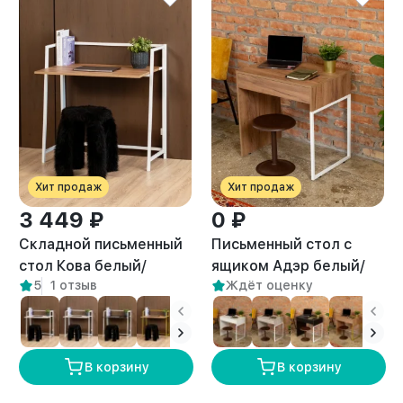
Хит продаж
Хит продаж
3 449 ₽
0 ₽
Складной письменный
Письменный стол с
стол Кова белый/
ящиком Адэр белый/
5
1 отзыв
Ждёт оценку
амаретто
амаретто
В корзину
В корзину