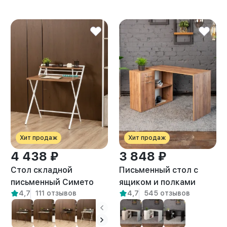
Хит продаж
Хит продаж
4 438 ₽
3 848 ₽
Стол складной
Письменный стол с
письменный Симетo
ящиком и полками
4,7
111 отзывов
4,7
545 отзывов
белый/амаретто
Марано амаретто