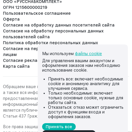
ООО «РУССНАБКОМПЛЕКТ»
ОГРН 1215600000219
Пользовательское соглашение
Оферта
Согласие на обработку данных посетителей сайта
Согласие на обработку персональных данных
пользователей сайта
Политика обработки персональных данных
Согласие на передачу персональных данных третьим
Мы используем
файлы cookie
лицам
Согласие реклама
Для управления вашим аккаунтом и
оформления заказов нам необходимо
Карта сайта
использование cookie.
Принять все: включает необходимые
cookie и анонимную аналитику для
Обращаем ваше внимание на то, что данный интернет-сайт,
улучшения сервиса.
а также вся информация о товарах и ценах,
Только необходимые: включает
только основные cookie, нужные для
предоставленная на нём, носит исключительно
работы сайта.
информационный характер и ни при каких условиях не
Отказаться: отказ может ограничить
является публичной офертой, определяемой положениями
доступ к функциям входа и
Статьи 437 Гражданского кодекса Российской Федерации.
оформления заказов.
Все права защищены, любое копирование с сайта возможно
Принять все