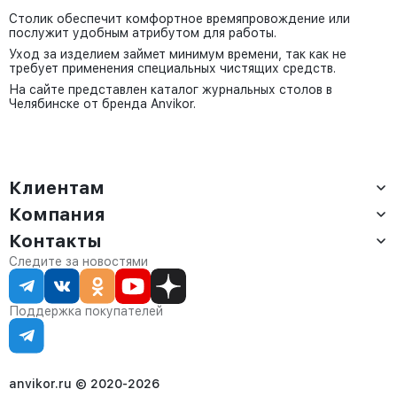
Столик обеспечит комфортное времяпровождение или
послужит удобным атрибутом для работы.
Уход за изделием займет минимум времени, так как не
требует применения специальных чистящих средств.
На сайте представлен каталог журнальных столов в
Челябинске от бренда Anvikor.
Клиентам
Компания
Доставка
Оплата
Контакты
О компании
Сервис
Контакты
Отдел продаж:
Следите за новостями
Статус заказа
8 (800) 234-22-62
Партнёрам
Статьи
corp@anvikor.ru
Поддержка покупателей
Ежедневно, с 7:00-19:00 (МСК)
Отдел рекламации:
8 (953) 455-25-61
info@anvikor.ru
anvikor.ru © 2020-2026