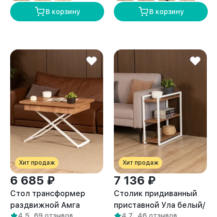
В корзину
В корзину
Хит продаж
Хит продаж
6 685 ₽
7 136 ₽
Стол трансформер
Столик придиванный
раздвижной Амга
приставной Ула белый/
4,5
69 отзывов
4,7
46 отзывов
белый/амаретто
амаретто