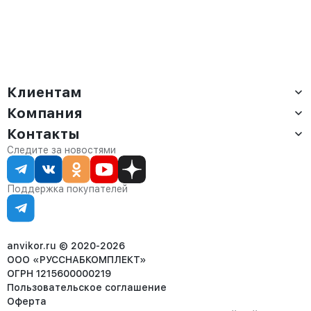
Клиентам
Компания
Доставка
Оплата
Контакты
О компании
Сервис
Контакты
Отдел продаж:
Следите за новостями
Статус заказа
8 (800) 234-22-62
Партнёрам
Статьи
corp@anvikor.ru
Поддержка покупателей
Ежедневно, с 7:00-19:00 (МСК)
Отдел рекламации:
8 (953) 455-25-61
info@anvikor.ru
anvikor.ru © 2020-2026
ООО «РУССНАБКОМПЛЕКТ»
ОГРН 1215600000219
Пользовательское соглашение
Оферта