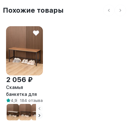
Похожие товары
2 056 ₽
Скамья
банкетка для
4,9
184 отзыва
прихожей и
дома лофт
Велета черный/
амаретто