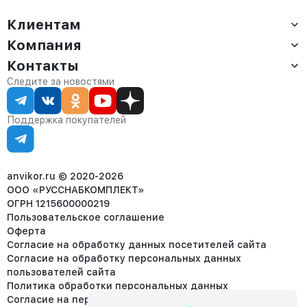
Клиентам
Компания
Доставка
Оплата
Контакты
О компании
Сервис
Контакты
Отдел продаж:
Следите за новостями
Статус заказа
8 (800) 234-22-62
Партнёрам
Статьи
corp@anvikor.ru
Поддержка покупателей
Ежедневно, с 7:00-19:00 (МСК)
Отдел рекламации:
8 (953) 455-25-61
info@anvikor.ru
anvikor.ru © 2020-2026
ООО «РУССНАБКОМПЛЕКТ»
ОГРН 1215600000219
Пользовательское соглашение
Оферта
Согласие на обработку данных посетителей сайта
Согласие на обработку персональных данных
пользователей сайта
Политика обработки персональных данных
Согласие на передачу персональных данных третьим