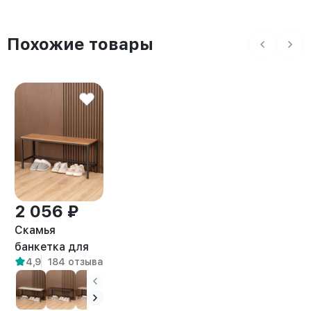
Похожие товары
2 056 ₽
Скамья
банкетка для
4,9
184 отзыва
прихожей и
дома лофт
Велета черный/