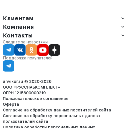
амаретто
Клиентам
Компания
Доставка
Оплата
Контакты
О компании
Сервис
Контакты
Отдел продаж:
Следите за новостями
Статус заказа
8 (800) 234-22-62
Партнёрам
Статьи
corp@anvikor.ru
Поддержка покупателей
Ежедневно, с 7:00-19:00 (МСК)
Отдел рекламации:
8 (953) 455-25-61
info@anvikor.ru
anvikor.ru © 2020-2026
ООО «РУССНАБКОМПЛЕКТ»
ОГРН 1215600000219
Пользовательское соглашение
Оферта
Согласие на обработку данных посетителей сайта
Согласие на обработку персональных данных
пользователей сайта
Политика обработки персональных данных