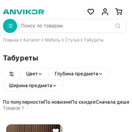
Главная
Каталог
Мебель
Стулья
Табуреты
Табуреты
Цвет
Глубина предмета
Ширина предмета
По популярности
По новизне
По скидке
Сначала деше
Товаров: 1