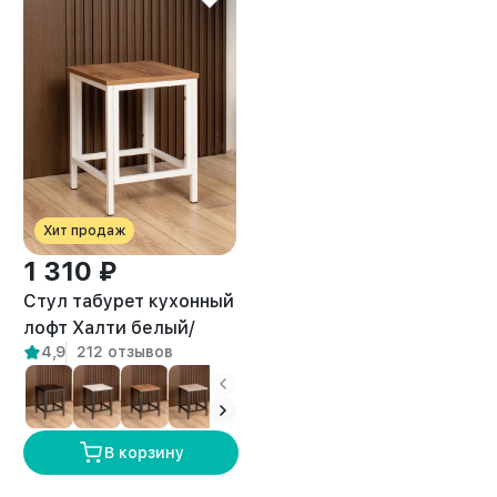
Хит продаж
1 310 ₽
Стул табурет кухонный
лофт Халти белый/
4,9
212 отзывов
амаретто
В корзину