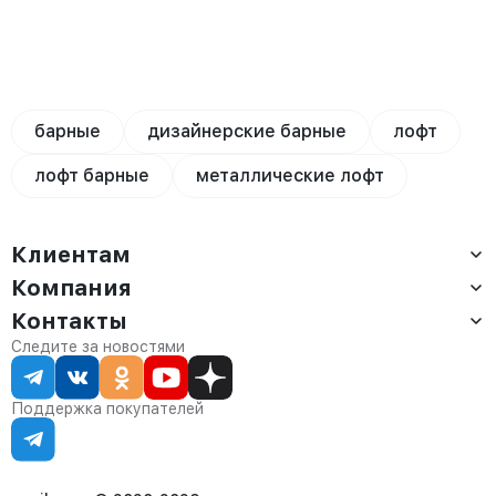
барные
дизайнерские барные
лофт
лофт барные
металлические лофт
Клиентам
Компания
Доставка
Оплата
Контакты
О компании
Сервис
Контакты
Отдел продаж:
Следите за новостями
Статус заказа
8 (800) 234-22-62
Партнёрам
Статьи
corp@anvikor.ru
Поддержка покупателей
Ежедневно, с 7:00-19:00 (МСК)
Отдел рекламации:
8 (953) 455-25-61
info@anvikor.ru