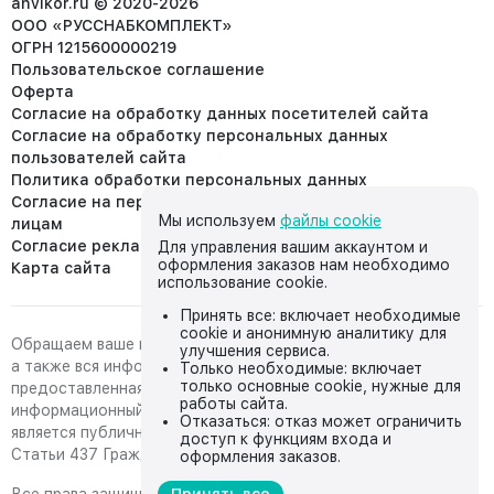
anvikor.ru © 2020-2026
ООО «РУССНАБКОМПЛЕКТ»
ОГРН 1215600000219
Пользовательское соглашение
Оферта
Согласие на обработку данных посетителей сайта
Согласие на обработку персональных данных
пользователей сайта
Политика обработки персональных данных
Согласие на передачу персональных данных третьим
Мы используем
файлы cookie
лицам
Согласие реклама
Для управления вашим аккаунтом и
оформления заказов нам необходимо
Карта сайта
использование cookie.
Принять все: включает необходимые
cookie и анонимную аналитику для
Обращаем ваше внимание на то, что данный интернет-сайт,
улучшения сервиса.
а также вся информация о товарах и ценах,
Только необходимые: включает
только основные cookie, нужные для
предоставленная на нём, носит исключительно
работы сайта.
информационный характер и ни при каких условиях не
Отказаться: отказ может ограничить
является публичной офертой, определяемой положениями
доступ к функциям входа и
Статьи 437 Гражданского кодекса Российской Федерации.
оформления заказов.