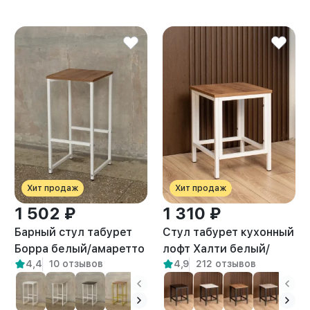
Хит продаж
Хит продаж
1 502 ₽
1 310 ₽
Барный стул табурет
Стул табурет кухонный
Борра белый/амаретто
лофт Халти белый/
4,4
10 отзывов
4,9
212 отзывов
амаретто