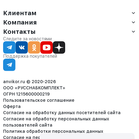
Клиентам
Компания
Доставка
Оплата
Контакты
О компании
Сервис
Контакты
Отдел продаж:
Следите за новостями
Статус заказа
8 (800) 234-22-62
Партнёрам
Статьи
corp@anvikor.ru
Поддержка покупателей
Ежедневно, с 7:00-19:00 (МСК)
Отдел рекламации:
8 (953) 455-25-61
info@anvikor.ru
anvikor.ru © 2020-2026
ООО «РУССНАБКОМПЛЕКТ»
ОГРН 1215600000219
Пользовательское соглашение
Оферта
Согласие на обработку данных посетителей сайта
Согласие на обработку персональных данных
пользователей сайта
Политика обработки персональных данных
Согласие на передачу персональных данных третьим