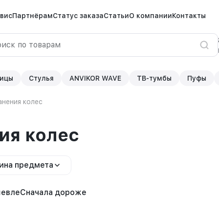
вис
Партнёрам
Статус заказа
Статьи
О компании
Контакты
ицы
Стулья
ANVIKOR WAVE
ТВ-тумбы
Пуфы
анения колес
ия колес
ина предмета
шевле
Сначала дороже