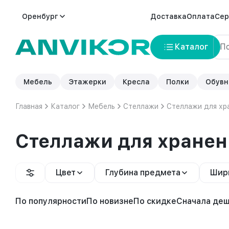
Оренбург
Доставка
Оплата
Сер
Каталог
Мебель
Этажерки
Кресла
Полки
Обувн
Главная
Каталог
Мебель
Стеллажи
Стеллажи для хр
Стеллажи для хранен
Цвет
Глубина предмета
Шир
По популярности
По новизне
По скидке
Сначала де