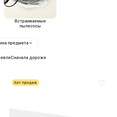
Встраиваемые
пылесосы
ина предмета
шевле
Сначала дороже
Хит продаж