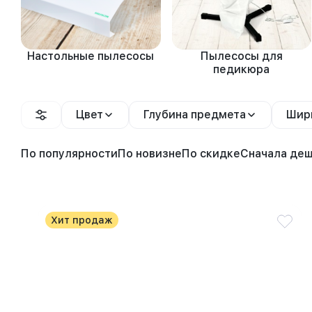
Настольные пылесосы
Пылесосы для
педикюра
Цвет
Глубина предмета
Шир
По популярности
По новизне
По скидке
Сначала де
Хит продаж