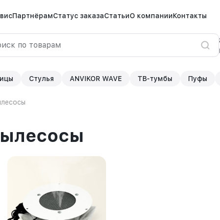
вис
Партнёрам
Статус заказа
Статьи
О компании
Контакты
ицы
Стулья
ANVIKOR WAVE
ТВ-тумбы
Пуфы
ылесосы
пылесосы