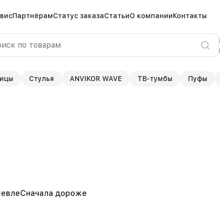
вис
Партнёрам
Статус заказа
Статьи
О компании
Контакты
ицы
Стулья
ANVIKOR WAVE
ТВ-тумбы
Пуфы
шевле
Сначала дороже