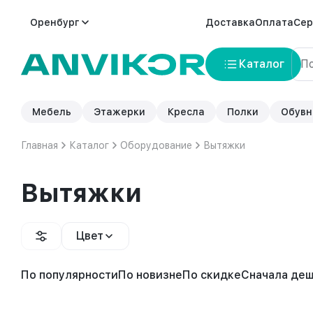
Оренбург
Доставка
Оплата
Сер
Каталог
Мебель
Этажерки
Кресла
Полки
Обувн
Главная
Каталог
Оборудование
Вытяжки
Вытяжки
Цвет
По популярности
По новизне
По скидке
Сначала де