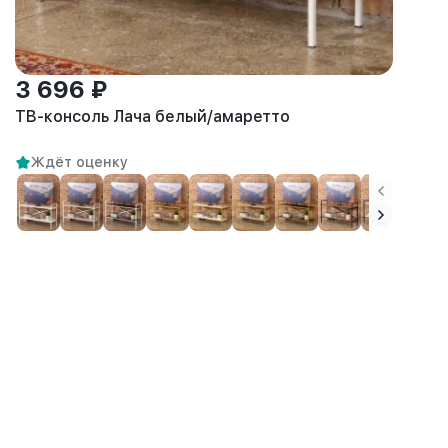
3 696 ₽
ТВ-консоль Лача белый/амаретто
Ждёт оценку