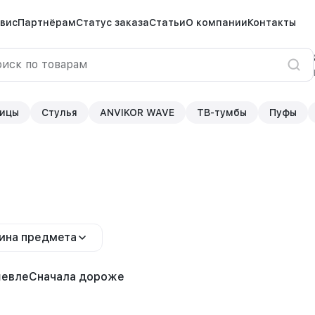
вис
Партнёрам
Статус заказа
Статьи
О компании
Контакты
ицы
Стулья
ANVIKOR WAVE
ТВ-тумбы
Пуфы
ина предмета
шевле
Сначала дороже