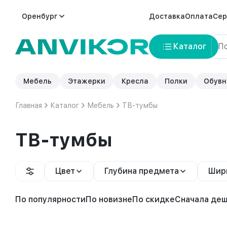
Оренбург
Доставка
Оплата
Сер
Каталог
Мебель
Этажерки
Кресла
Полки
Обувн
Главная
Каталог
Мебель
ТВ-тумбы
ТВ-тумбы
Цвет
Глубина предмета
Шир
По популярности
По новизне
По скидке
Сначала де