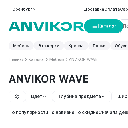
Оренбург
Доставка
Оплата
Сер
Каталог
Мебель
Этажерки
Кресла
Полки
Обувн
Главная
Каталог
Мебель
ANVIKOR WAVE
ANVIKOR WAVE
Цвет
Глубина предмета
Шир
По популярности
По новизне
По скидке
Сначала де