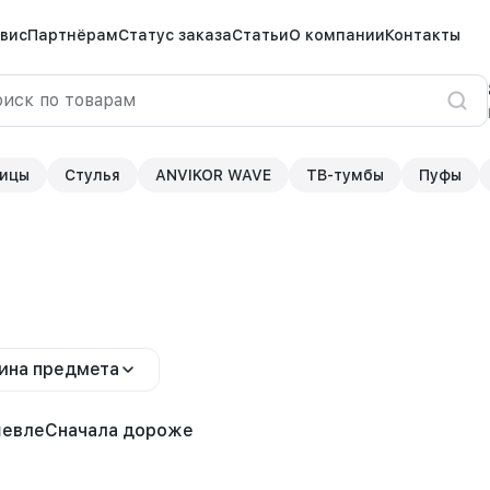
вис
Партнёрам
Статус заказа
Статьи
О компании
Контакты
ицы
Стулья
ANVIKOR WAVE
ТВ-тумбы
Пуфы
ина предмета
шевле
Сначала дороже