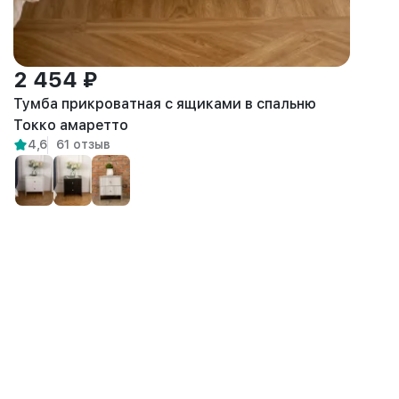
2 454 ₽
Тумба прикроватная с ящиками в спальню
Токко амаретто
4,6
61 отзыв