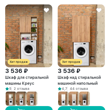
Хит продаж
Хит продаж
3 536 ₽
3 536 ₽
Шкаф для стиральной
Шкаф над стиральной
машины Креус
машиной напольный
5
2 отзыва
4,7
44 отзыва
амаретто
Гата амаретто