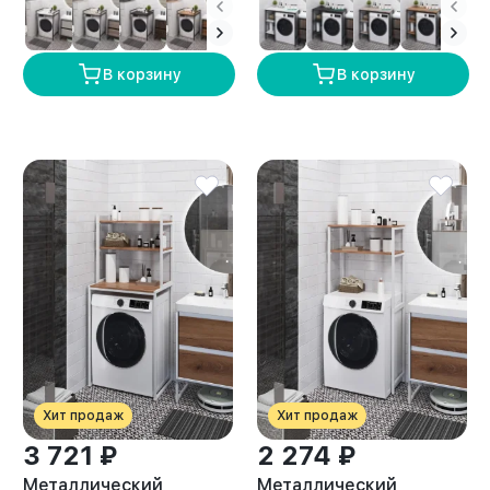
амаретто
лофт Сомма белый/
амаретто
В корзину
В корзину
Хит продаж
Хит продаж
3 721 ₽
2 274 ₽
Металлический
Металлический