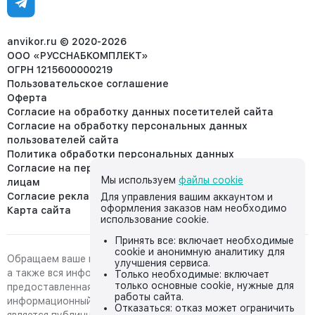
Отдел рекламации:
8 (953) 455-25-61
info@anvikor.ru
anvikor.ru © 2020-2026
ООО «РУССНАБКОМПЛЕКТ»
ОГРН 1215600000219
Пользовательское соглашение
Оферта
Согласие на обработку данных посетителей сайта
Согласие на обработку персональных данных
пользователей сайта
Политика обработки персональных данных
Согласие на передачу персональных данных третьим
Мы используем
файлы cookie
лицам
Согласие реклама
Для управления вашим аккаунтом и
оформления заказов нам необходимо
Карта сайта
использование cookie.
Принять все: включает необходимые
cookie и анонимную аналитику для
Обращаем ваше внимание на то, что данный интернет-сайт,
улучшения сервиса.
а также вся информация о товарах и ценах,
Только необходимые: включает
только основные cookie, нужные для
предоставленная на нём, носит исключительно
работы сайта.
информационный характер и ни при каких условиях не
Отказаться: отказ может ограничить