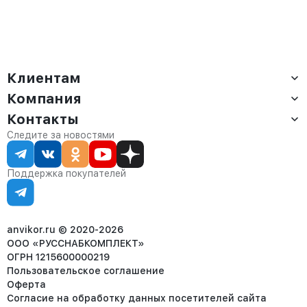
Клиентам
Компания
Доставка
Оплата
Контакты
О компании
Сервис
Контакты
Отдел продаж:
Следите за новостями
Статус заказа
8 (800) 234-22-62
Партнёрам
Статьи
corp@anvikor.ru
Поддержка покупателей
Ежедневно, с 7:00-19:00 (МСК)
Отдел рекламации:
8 (953) 455-25-61
info@anvikor.ru
anvikor.ru © 2020-2026
ООО «РУССНАБКОМПЛЕКТ»
ОГРН 1215600000219
Пользовательское соглашение
Оферта
Согласие на обработку данных посетителей сайта