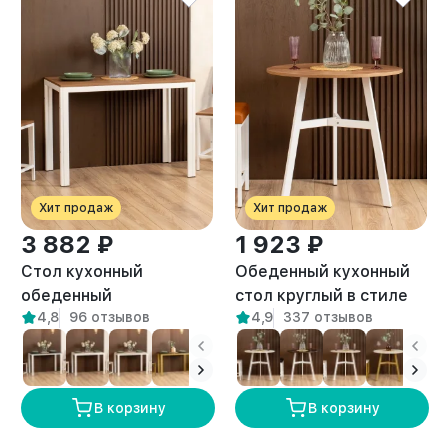
Хит продаж
Хит продаж
3 882 ₽
1 923 ₽
Стол кухонный
Обеденный кухонный
обеденный
стол круглый в стиле
4,8
96 отзывов
4,9
337 отзывов
письменный Лофт Атаго
Лофт Моро белый/
белый/амаретто
амаретто
В корзину
В корзину