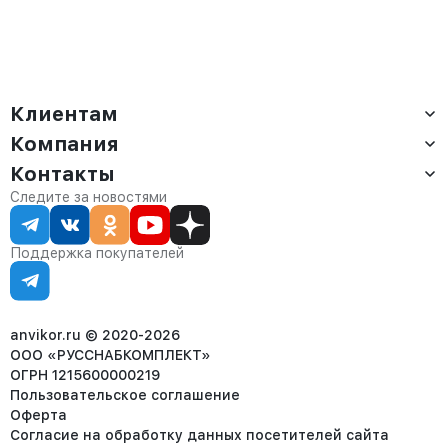
Клиентам
Компания
Доставка
Оплата
Контакты
О компании
Сервис
Контакты
Отдел продаж:
Следите за новостями
Статус заказа
8 (800) 234-22-62
Партнёрам
Статьи
corp@anvikor.ru
Поддержка покупателей
Ежедневно, с 7:00-19:00 (МСК)
Отдел рекламации:
8 (953) 455-25-61
info@anvikor.ru
anvikor.ru © 2020-2026
ООО «РУССНАБКОМПЛЕКТ»
ОГРН 1215600000219
Пользовательское соглашение
Оферта
Согласие на обработку данных посетителей сайта