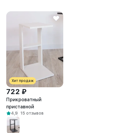
Хит продаж
722 ₽
Прикроватный
приставной
4,9
15 отзывов
журнальный столик
Вейна белый