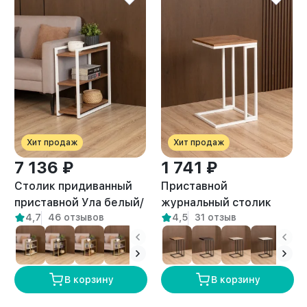
Хит продаж
Хит продаж
7 136 ₽
1 741 ₽
Столик придиванный
Приставной
приставной Ула белый/
журнальный столик
4,7
46 отзывов
4,5
31 отзыв
амаретто
Римо белый/амаретто
В корзину
В корзину