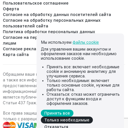
Пользовательское соглашение
Оферта
Согласие на обработку данных посетителей сайта
Согласие на обработку персональных данных
пользователей сайта
Политика обработки персональных данных
Согласие на передачу персональных данных третьим
Мы используем
файлы cookie
лицам
Согласие реклама
Для управления вашим аккаунтом и
оформления заказов нам необходимо
Карта сайта
использование cookie.
Принять все: включает необходимые
cookie и анонимную аналитику для
Обращаем ваше внимание на то, что данный интернет-сайт,
улучшения сервиса.
а также вся информация о товарах и ценах,
Только необходимые: включает
только основные cookie, нужные для
предоставленная на нём, носит исключительно
работы сайта.
информационный характер и ни при каких условиях не
Отказаться: отказ может ограничить
является публичной офертой, определяемой положениями
доступ к функциям входа и
Статьи 437 Гражданского кодекса Российской Федерации.
оформления заказов.
Все права защищены, любое копирование с сайта возможно
Принять все
только с разрешения владельца сайта
Только необходимые
Отказаться