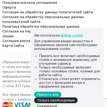
Пользовательское соглашение
Оферта
Согласие на обработку данных посетителей сайта
Согласие на обработку персональных данных
пользователей сайта
Политика обработки персональных данных
Согласие на передачу персональных данных третьим
Мы используем
файлы cookie
лицам
Согласие реклама
Для управления вашим аккаунтом и
оформления заказов нам необходимо
Карта сайта
использование cookie.
Принять все: включает необходимые
cookie и анонимную аналитику для
Обращаем ваше внимание на то, что данный интернет-сайт,
улучшения сервиса.
а также вся информация о товарах и ценах,
Только необходимые: включает
только основные cookie, нужные для
предоставленная на нём, носит исключительно
работы сайта.
информационный характер и ни при каких условиях не
Отказаться: отказ может ограничить
является публичной офертой, определяемой положениями
доступ к функциям входа и
Статьи 437 Гражданского кодекса Российской Федерации.
оформления заказов.
Все права защищены, любое копирование с сайта возможно
Принять все
только с разрешения владельца сайта
Только необходимые
Отказаться