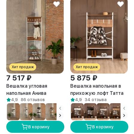
Хит продаж
Хит продаж
7 517 ₽
5 875 ₽
Вешалка угловая
Вешалка напольная в
напольная Анива
прихожую лофт Татта
4,9
86 отзывов
4,9
34 отзыва
белый/амаретто
белый/амаретто
В корзину
В корзину