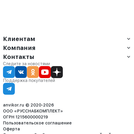
Клиентам
Компания
Доставка
Оплата
Контакты
О компании
Сервис
Контакты
Отдел продаж:
Следите за новостями
Статус заказа
8 (800) 234-22-62
Партнёрам
Статьи
corp@anvikor.ru
Поддержка покупателей
Ежедневно, с 7:00-19:00 (МСК)
Отдел рекламации:
8 (953) 455-25-61
info@anvikor.ru
anvikor.ru © 2020-2026
ООО «РУССНАБКОМПЛЕКТ»
ОГРН 1215600000219
Пользовательское соглашение
Оферта