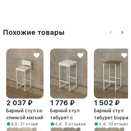
Похожие товары
2 037 ₽
1 776 ₽
1 502 ₽
Барный стул со
Барный стул
Барный стул
спинкой мягкий
табурет с
табурет Борра
4,9
21 отзыв
4,4
5 отзывов
4,4
10 отзыво
лофт Тоба
мягким
белый/