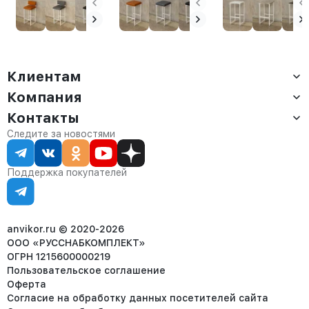
белый/белый
сиденьем Нио
амаретто
белый/белый
Клиентам
Компания
Доставка
Оплата
Контакты
О компании
Сервис
Контакты
Отдел продаж:
Следите за новостями
Статус заказа
8 (800) 234-22-62
Партнёрам
Статьи
corp@anvikor.ru
Поддержка покупателей
Ежедневно, с 7:00-19:00 (МСК)
Отдел рекламации:
8 (953) 455-25-61
info@anvikor.ru
anvikor.ru © 2020-2026
ООО «РУССНАБКОМПЛЕКТ»
ОГРН 1215600000219
Пользовательское соглашение
Оферта
Согласие на обработку данных посетителей сайта