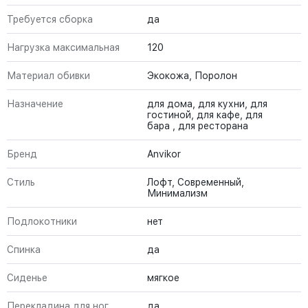
Требуется сборка
да
Нагрузка максимальная
120
Материал обивки
Экокожа, Поролон
Назначение
для дома, для кухни, для
гостиной, для кафе, для
бара , для ресторана
Бренд
Anvikor
Стиль
Лофт, Современный,
Минимализм
Подлокотники
нет
Спинка
да
Сиденье
мягкое
Перекладина для ног
да