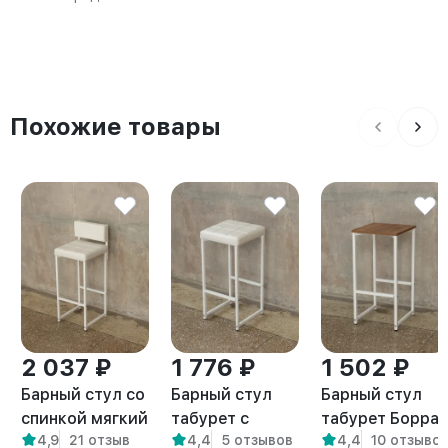
Похожие товары
2 037 ₽
1 776 ₽
1 502 ₽
Барный стул со
Барный стул
Барный стул
спинкой мягкий
табурет с
табурет Борра
4,9
21 отзыв
4,4
5 отзывов
4,4
10 отзыво
лофт Тоба
мягким
белый/