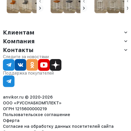
белый/белый
сиденьем Нио
амаретто
белый/белый
Клиентам
Компания
Доставка
Оплата
Контакты
О компании
Сервис
Контакты
Отдел продаж:
Следите за новостями
Статус заказа
8 (800) 234-22-62
Партнёрам
Статьи
corp@anvikor.ru
Поддержка покупателей
Ежедневно, с 7:00-19:00 (МСК)
Отдел рекламации:
8 (953) 455-25-61
info@anvikor.ru
anvikor.ru © 2020-2026
ООО «РУССНАБКОМПЛЕКТ»
ОГРН 1215600000219
Пользовательское соглашение
Оферта
Согласие на обработку данных посетителей сайта