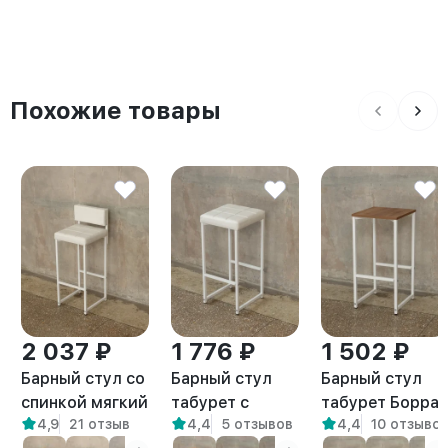
Похожие товары
2 037 ₽
1 776 ₽
1 502 ₽
Барный стул со
Барный стул
Барный стул
спинкой мягкий
табурет с
табурет Борра
4,9
21 отзыв
4,4
5 отзывов
4,4
10 отзыво
лофт Тоба
мягким
белый/