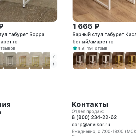
₽
1 665 ₽
тул табурет Борра
Барный стул табурет Кас
маретто
белый/амаретто
отзывов
4,9
191 отзыв
ния
Контакты
Отдел продаж:
и
8 (800) 234-22-62
corp@anvikor.ru
Ежедневно, с 7:00-19:00 (МС