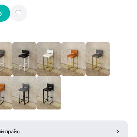
ну
ый прайс