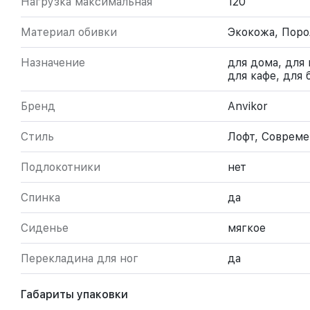
Нагрузка максимальная
120
Материал обивки
Экокожа, Поро
Назначение
для дома, для 
для кафе, для 
Бренд
Anvikor
Стиль
Лофт, Соврем
Подлокотники
нет
Спинка
да
Сиденье
мягкое
Перекладина для ног
да
Габариты упаковки