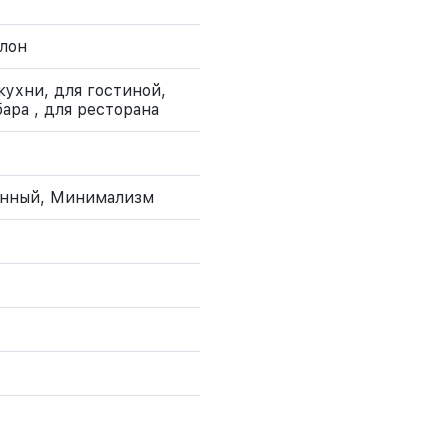
лон
кухни, для гостиной,
бара , для ресторана
енный, Минимализм