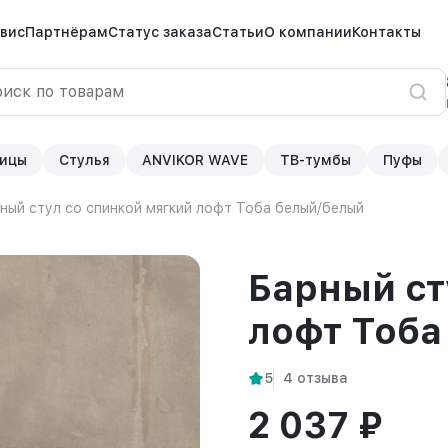
вис
Партнёрам
Статус заказа
Статьи
О компании
Контакты
ицы
Стулья
ANVIKOR WAVE
ТВ-тумбы
Пуфы
ный стул со спинкой мягкий лофт Тоба белый/белый
Барный ст
лофт Тоба
5
4 отзыва
2 037 ₽