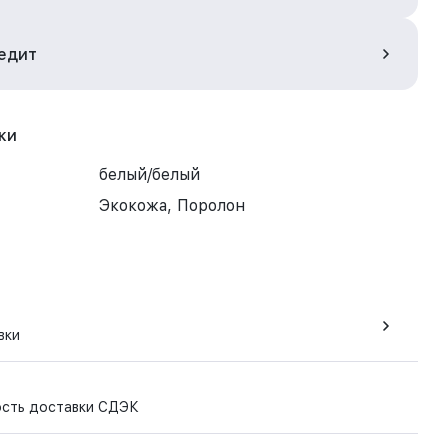
редит
ки
белый/белый
Экокожа, Поролон
вки
ость доставки СДЭК