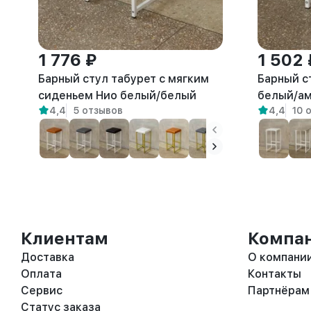
1 776 ₽
1 502 
Барный стул табурет с мягким
Барный с
сиденьем Нио белый/белый
белый/а
4,4
5 отзывов
4,4
10 
Клиентам
Компа
Доставка
О компани
Оплата
Контакты
Сервис
Партнёрам
Статус заказа