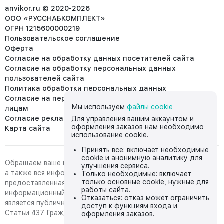
info@anvikor.ru
anvikor.ru © 2020-2026
ООО «РУССНАБКОМПЛЕКТ»
ОГРН 1215600000219
Пользовательское соглашение
Оферта
Согласие на обработку данных посетителей сайта
Согласие на обработку персональных данных
пользователей сайта
Политика обработки персональных данных
Согласие на передачу персональных данных третьим
Мы используем
файлы cookie
лицам
Согласие реклама
Для управления вашим аккаунтом и
оформления заказов нам необходимо
Карта сайта
использование cookie.
Принять все: включает необходимые
cookie и анонимную аналитику для
Обращаем ваше внимание на то, что данный интернет-сайт,
улучшения сервиса.
а также вся информация о товарах и ценах,
Только необходимые: включает
только основные cookie, нужные для
предоставленная на нём, носит исключительно
работы сайта.
информационный характер и ни при каких условиях не
Отказаться: отказ может ограничить
является публичной офертой, определяемой положениями
доступ к функциям входа и
Статьи 437 Гражданского кодекса Российской Федерации.
оформления заказов.