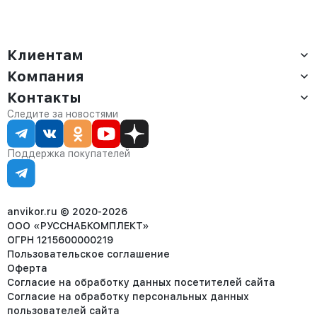
Клиентам
Компания
Доставка
Оплата
Контакты
О компании
Сервис
Контакты
Отдел продаж:
Следите за новостями
Статус заказа
8 (800) 234-22-62
Партнёрам
Статьи
corp@anvikor.ru
Поддержка покупателей
Ежедневно, с 7:00-19:00 (МСК)
Отдел рекламации:
8 (953) 455-25-61
info@anvikor.ru
anvikor.ru © 2020-2026
ООО «РУССНАБКОМПЛЕКТ»
ОГРН 1215600000219
Пользовательское соглашение
Оферта
Согласие на обработку данных посетителей сайта
Согласие на обработку персональных данных
пользователей сайта