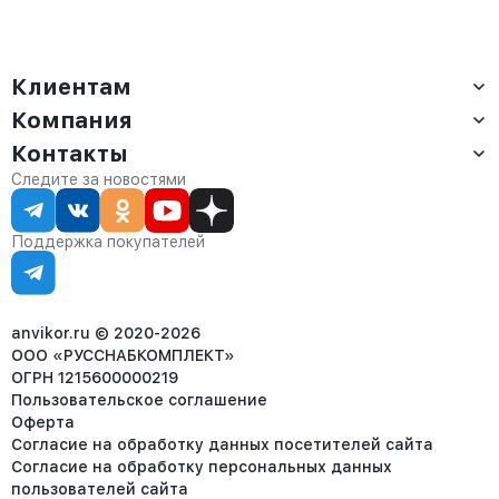
Клиентам
Компания
Доставка
Оплата
Контакты
О компании
Сервис
Контакты
Отдел продаж:
Следите за новостями
Статус заказа
8 (800) 234-22-62
Партнёрам
Статьи
corp@anvikor.ru
Поддержка покупателей
Ежедневно, с 7:00-19:00 (МСК)
Отдел рекламации:
8 (953) 455-25-61
info@anvikor.ru
anvikor.ru © 2020-2026
ООО «РУССНАБКОМПЛЕКТ»
ОГРН 1215600000219
Пользовательское соглашение
Оферта
Согласие на обработку данных посетителей сайта
Согласие на обработку персональных данных
пользователей сайта