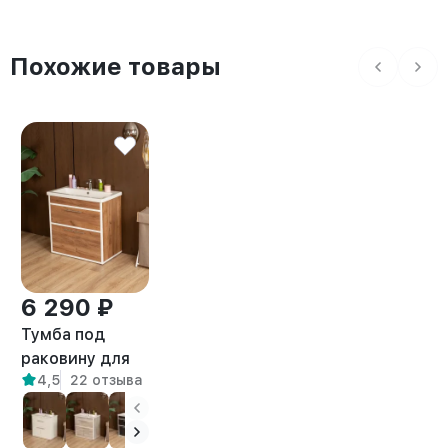
Похожие товары
6 290 ₽
Тумба под
раковину для
4,5
22 отзыва
ванной лофт
Шимри белый/
амаретто