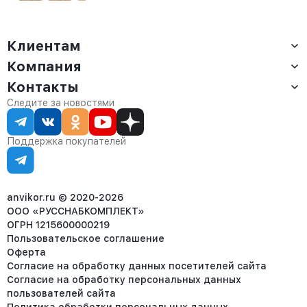
Клиентам
Компания
Доставка
Оплата
Контакты
О компании
Сервис
Контакты
Отдел продаж:
Следите за новостями
Статус заказа
8 (800) 234-22-62
Партнёрам
Статьи
corp@anvikor.ru
Поддержка покупателей
Ежедневно, с 7:00-19:00 (МСК)
Отдел рекламации:
8 (953) 455-25-61
info@anvikor.ru
anvikor.ru © 2020-2026
ООО «РУССНАБКОМПЛЕКТ»
ОГРН 1215600000219
Пользовательское соглашение
Оферта
Согласие на обработку данных посетителей сайта
Согласие на обработку персональных данных
пользователей сайта
Политика обработки персональных данных