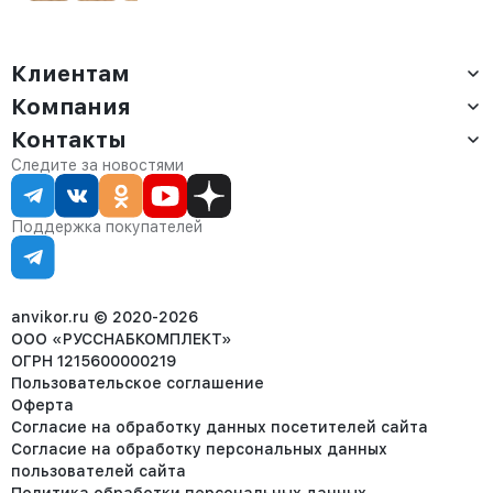
Клиентам
Компания
Доставка
Оплата
Контакты
О компании
Сервис
Контакты
Отдел продаж:
Следите за новостями
Статус заказа
8 (800) 234-22-62
Партнёрам
Статьи
corp@anvikor.ru
Поддержка покупателей
Ежедневно, с 7:00-19:00 (МСК)
Отдел рекламации:
8 (953) 455-25-61
info@anvikor.ru
anvikor.ru © 2020-2026
ООО «РУССНАБКОМПЛЕКТ»
ОГРН 1215600000219
Пользовательское соглашение
Оферта
Согласие на обработку данных посетителей сайта
Согласие на обработку персональных данных
пользователей сайта
Политика обработки персональных данных