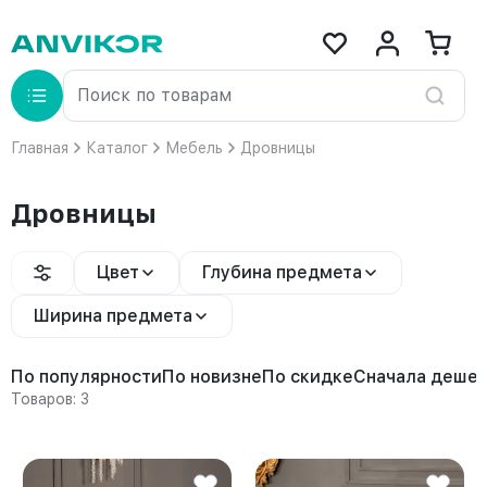
Главная
Каталог
Мебель
Дровницы
Дровницы
Цвет
Глубина предмета
Ширина предмета
По популярности
По новизне
По скидке
Сначала деше
Товаров: 3