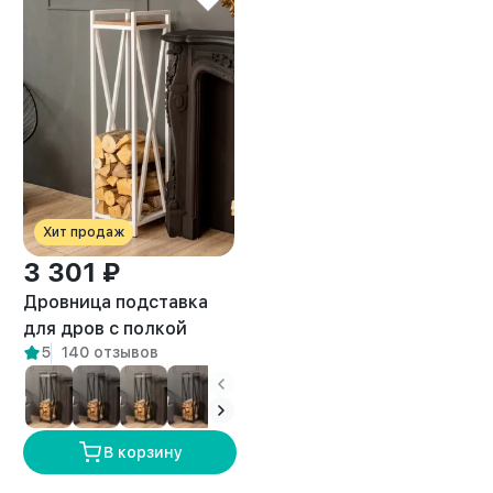
Хит продаж
3 301 ₽
Дровница подставка
для дров с полкой
5
140 отзывов
лофт Тонто белый/
амаретто
В корзину