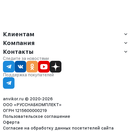
Клиентам
Компания
Доставка
Оплата
Контакты
О компании
Сервис
Контакты
Отдел продаж:
Следите за новостями
Статус заказа
8 (800) 234-22-62
Партнёрам
Статьи
corp@anvikor.ru
Поддержка покупателей
Ежедневно, с 7:00-19:00 (МСК)
Отдел рекламации:
8 (953) 455-25-61
info@anvikor.ru
anvikor.ru © 2020-2026
ООО «РУССНАБКОМПЛЕКТ»
ОГРН 1215600000219
Пользовательское соглашение
Оферта
Согласие на обработку данных посетителей сайта