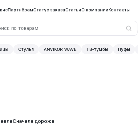
вис
Партнёрам
Статус заказа
Статьи
О компании
Контакты
ицы
Стулья
ANVIKOR WAVE
ТВ-тумбы
Пуфы
шевле
Сначала дороже