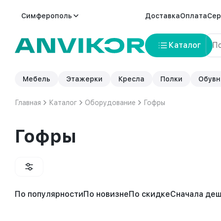
Симферополь
Доставка
Оплата
Сер
Каталог
Мебель
Этажерки
Кресла
Полки
Обувн
Главная
Каталог
Оборудование
Гофры
Гофры
По популярности
По новизне
По скидке
Сначала де