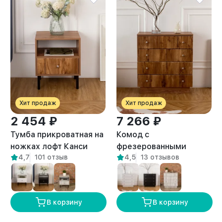
Хит продаж
Хит продаж
2 454 ₽
7 266 ₽
Тумба прикроватная на
Комод с
ножках лофт Канси
фрезерованными
4,7
101 отзыв
4,5
13 отзывов
амаретто
фасадами с
выдвижными ящиками
Лиму амаретто
В корзину
В корзину