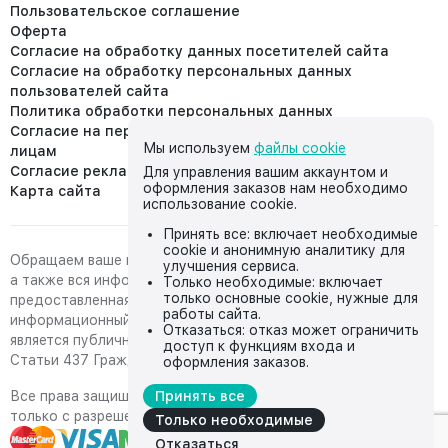
Пользовательское соглашение
Оферта
Согласие на обработку данных посетителей сайта
Согласие на обработку персональных данных
пользователей сайта
Политика обработки персональных данных
Согласие на передачу персональных данных третьим
Мы используем
файлы cookie
лицам
Согласие реклама
Для управления вашим аккаунтом и
оформления заказов нам необходимо
Карта сайта
использование cookie.
Принять все: включает необходимые
cookie и анонимную аналитику для
Обращаем ваше внимание на то, что данный интернет-сайт,
улучшения сервиса.
а также вся информация о товарах и ценах,
Только необходимые: включает
только основные cookie, нужные для
предоставленная на нём, носит исключительно
работы сайта.
информационный характер и ни при каких условиях не
Отказаться: отказ может ограничить
является публичной офертой, определяемой положениями
доступ к функциям входа и
Статьи 437 Гражданского кодекса Российской Федерации.
оформления заказов.
Все права защищены, любое копирование с сайта возможно
Принять все
только с разрешения владельца сайта
Только необходимые
Отказаться