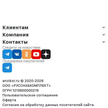
Клиентам
Компания
Доставка
Оплата
Контакты
О компании
Сервис
Контакты
Отдел продаж:
Следите за новостями
Статус заказа
8 (800) 234-22-62
Партнёрам
Статьи
corp@anvikor.ru
Поддержка покупателей
Ежедневно, с 7:00-19:00 (МСК)
Отдел рекламации:
8 (953) 455-25-61
info@anvikor.ru
anvikor.ru © 2020-2026
ООО «РУССНАБКОМПЛЕКТ»
ОГРН 1215600000219
Пользовательское соглашение
Оферта
Согласие на обработку данных посетителей сайта