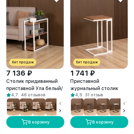
Хит продаж
Хит продаж
7 136 ₽
1 741 ₽
Столик придиванный
Приставной
приставной Ула белый/
журнальный столик
4,7
46 отзывов
4,5
31 отзыв
амаретто
Римо белый/амаретто
В корзину
В корзину