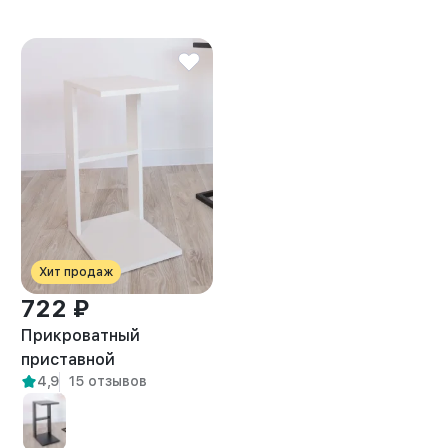
Хит продаж
722 ₽
Прикроватный
приставной
4,9
15 отзывов
журнальный столик
Вейна белый