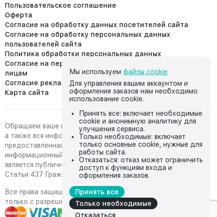
Пользовательское соглашение
Оферта
Согласие на обработку данных посетителей сайта
Согласие на обработку персональных данных
пользователей сайта
Политика обработки персональных данных
Согласие на передачу персональных данных третьим
Мы используем
файлы cookie
лицам
Согласие реклама
Для управления вашим аккаунтом и
оформления заказов нам необходимо
Карта сайта
использование cookie.
Принять все: включает необходимые
cookie и анонимную аналитику для
Обращаем ваше внимание на то, что данный интернет-сайт,
улучшения сервиса.
а также вся информация о товарах и ценах,
Только необходимые: включает
только основные cookie, нужные для
предоставленная на нём, носит исключительно
работы сайта.
информационный характер и ни при каких условиях не
Отказаться: отказ может ограничить
является публичной офертой, определяемой положениями
доступ к функциям входа и
Статьи 437 Гражданского кодекса Российской Федерации.
оформления заказов.
Все права защищены, любое копирование с сайта возможно
Принять все
только с разрешения владельца сайта
Только необходимые
Отказаться