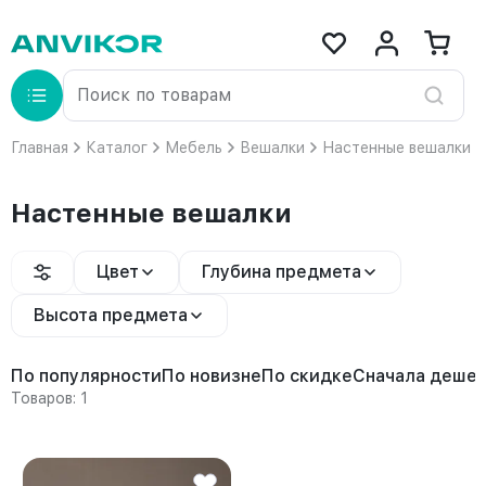
Главная
Каталог
Мебель
Вешалки
Настенные вешалки
Настенные вешалки
Цвет
Глубина предмета
Высота предмета
По популярности
По новизне
По скидке
Сначала деше
Товаров: 1