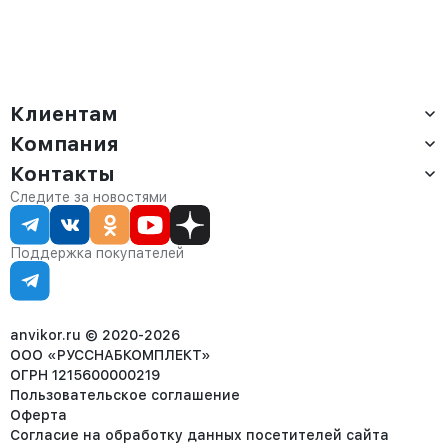
Клиентам
Компания
Доставка
Оплата
Контакты
О компании
Сервис
Контакты
Отдел продаж:
Следите за новостями
Статус заказа
8 (800) 234-22-62
Партнёрам
Статьи
corp@anvikor.ru
Поддержка покупателей
Ежедневно, с 7:00-19:00 (МСК)
Отдел рекламации:
8 (953) 455-25-61
info@anvikor.ru
anvikor.ru © 2020-2026
ООО «РУССНАБКОМПЛЕКТ»
ОГРН 1215600000219
Пользовательское соглашение
Оферта
Согласие на обработку данных посетителей сайта