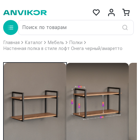
Главная
Каталог
Мебель
Полки
Настенная полка в стиле лофт Онега черный/амаретто