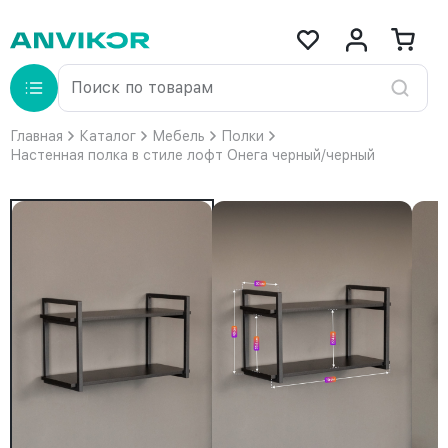
Главная
Каталог
Мебель
Полки
Настенная полка в стиле лофт Онега черный/черный