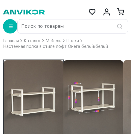
Главная
Каталог
Мебель
Полки
Настенная полка в стиле лофт Онега белый/белый