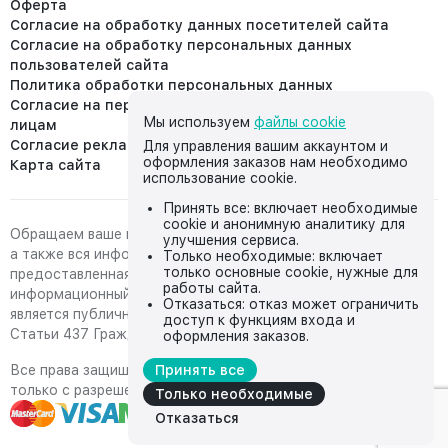
Оферта
Согласие на обработку данных посетителей сайта
Согласие на обработку персональных данных
пользователей сайта
Политика обработки персональных данных
Согласие на передачу персональных данных третьим
Мы используем
файлы cookie
лицам
Согласие реклама
Для управления вашим аккаунтом и
оформления заказов нам необходимо
Карта сайта
использование cookie.
Принять все: включает необходимые
cookie и анонимную аналитику для
Обращаем ваше внимание на то, что данный интернет-сайт,
улучшения сервиса.
а также вся информация о товарах и ценах,
Только необходимые: включает
только основные cookie, нужные для
предоставленная на нём, носит исключительно
работы сайта.
информационный характер и ни при каких условиях не
Отказаться: отказ может ограничить
является публичной офертой, определяемой положениями
доступ к функциям входа и
Статьи 437 Гражданского кодекса Российской Федерации.
оформления заказов.
Все права защищены, любое копирование с сайта возможно
Принять все
только с разрешения владельца сайта
Только необходимые
Отказаться