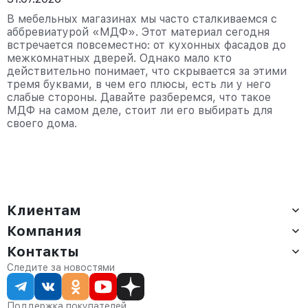
В мебельных магазинах мы часто сталкиваемся с
аббревиатурой «МДФ». Этот материал сегодня
встречается повсеместно: от кухонных фасадов до
межкомнатных дверей. Однако мало кто
действительно понимает, что скрывается за этими
тремя буквами, в чем его плюсы, есть ли у него
слабые стороны. Давайте разберемся, что такое
МДФ на самом деле, стоит ли его выбирать для
своего дома.
Клиентам
Компания
Доставка
Оплата
Контакты
О компании
Сервис
Контакты
Отдел продаж:
Следите за новостями
Статус заказа
8 (800) 234-22-62
Партнёрам
Статьи
corp@anvikor.ru
Поддержка покупателей