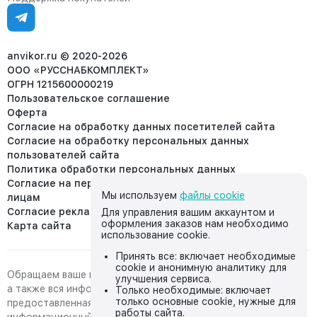
Ежедневно, с 7:00-19:00 (МСК)
Отдел рекламации:
8 (953) 455-25-61
info@anvikor.ru
anvikor.ru © 2020-2026
ООО «РУССНАБКОМПЛЕКТ»
ОГРН 1215600000219
Пользовательское соглашение
Оферта
Согласие на обработку данных посетителей сайта
Согласие на обработку персональных данных
пользователей сайта
Политика обработки персональных данных
Согласие на передачу персональных данных третьим
Мы используем
файлы cookie
лицам
Согласие реклама
Для управления вашим аккаунтом и
оформления заказов нам необходимо
Карта сайта
использование cookie.
Принять все: включает необходимые
cookie и анонимную аналитику для
Обращаем ваше внимание на то, что данный интернет-сайт,
улучшения сервиса.
а также вся информация о товарах и ценах,
Только необходимые: включает
только основные cookie, нужные для
предоставленная на нём, носит исключительно
работы сайта.