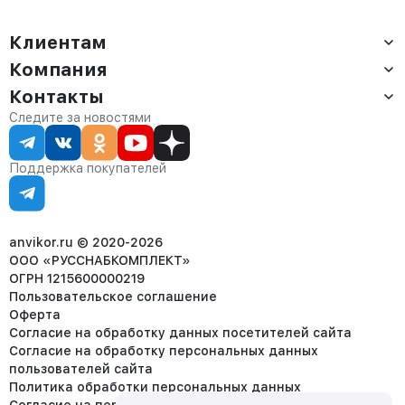
Клиентам
Компания
Доставка
Оплата
Контакты
О компании
Сервис
Контакты
Отдел продаж:
Следите за новостями
Статус заказа
8 (800) 234-22-62
Партнёрам
Статьи
corp@anvikor.ru
Поддержка покупателей
Ежедневно, с 7:00-19:00 (МСК)
Отдел рекламации:
8 (953) 455-25-61
info@anvikor.ru
anvikor.ru © 2020-2026
ООО «РУССНАБКОМПЛЕКТ»
ОГРН 1215600000219
Пользовательское соглашение
Оферта
Согласие на обработку данных посетителей сайта
Согласие на обработку персональных данных
пользователей сайта
Политика обработки персональных данных