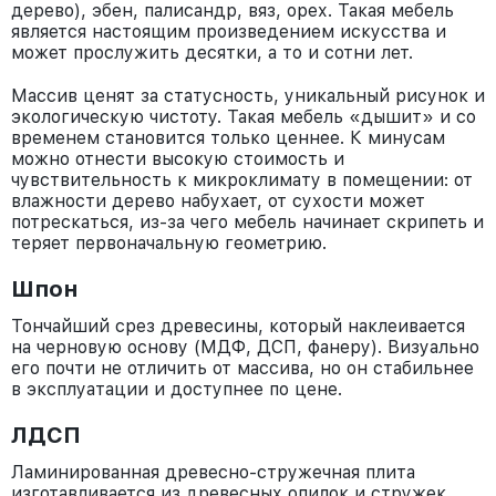
дерево), эбен, палисандр, вяз, орех. Такая мебель
является настоящим произведением искусства и
может прослужить десятки, а то и сотни лет.
Массив ценят за статусность, уникальный рисунок и
экологическую чистоту. Такая мебель «дышит» и со
временем становится только ценнее. К минусам
можно отнести высокую стоимость и
чувствительность к микроклимату в помещении: от
влажности дерево набухает, от сухости может
потрескаться, из-за чего мебель начинает скрипеть и
теряет первоначальную геометрию.
Шпон
Тончайший срез древесины, который наклеивается
на черновую основу (МДФ, ДСП, фанеру). Визуально
его почти не отличить от массива, но он стабильнее
в эксплуатации и доступнее по цене.
ЛДСП
Ламинированная древесно-стружечная плита
изготавливается из древесных опилок и стружек,