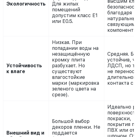
высшим кла
Экологичность
Для жилых
безопаснос
помещений
благодаря
допустим класс Е1
натуральны
или Е0.5.
связующим
компонента
Низкая. При
попадании воды на
незащищённую
Средняя. Бо
кромку плита
устойчив, ч
Устойчивость
разбухает. Но
ЛДСП, но т
к влаге
существуют
не перенос
влагостойкие
длительног
марки (маркировка
контакта с 
зеленого цвета на
срезе).
Идеально р
поверхност
покраски,
Большой выбор
покрытия п
декоров пленки. Не
ПВХ или от
Внешний вид и
поддается
шпоном. От