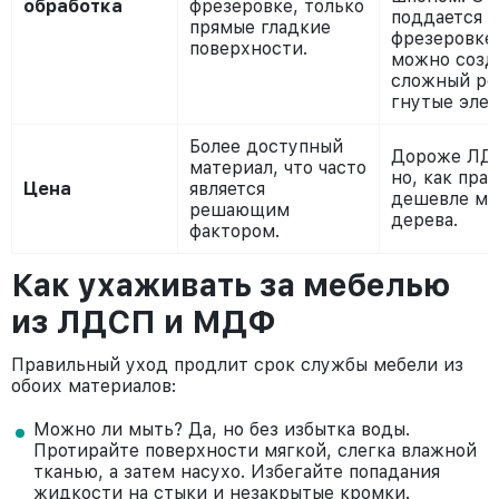
обработка
фрезеровке, только
поддается
прямые гладкие
фрезеровке:
поверхности.
можно созд
сложный ре
гнутые эле
Более доступный
Дороже ЛД
материал, что часто
но, как прав
Цена
является
дешевле ма
решающим
дерева.
фактором.
Как ухаживать за мебелью
из ЛДСП и МДФ
Правильный уход продлит срок службы мебели из
обоих материалов:
Можно ли мыть? Да, но без избытка воды.
Протирайте поверхности мягкой, слегка влажной
тканью, а затем насухо. Избегайте попадания
жидкости на стыки и незакрытые кромки.