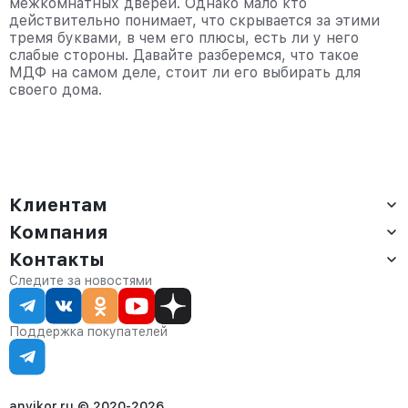
межкомнатных дверей. Однако мало кто
действительно понимает, что скрывается за этими
тремя буквами, в чем его плюсы, есть ли у него
слабые стороны. Давайте разберемся, что такое
МДФ на самом деле, стоит ли его выбирать для
своего дома.
Клиентам
Компания
Доставка
Оплата
Контакты
О компании
Сервис
Контакты
Отдел продаж:
Следите за новостями
Статус заказа
8 (800) 234-22-62
Партнёрам
Статьи
corp@anvikor.ru
Поддержка покупателей
Ежедневно, с 7:00-19:00 (МСК)
Отдел рекламации:
8 (953) 455-25-61
info@anvikor.ru
anvikor.ru © 2020-2026