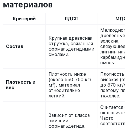
материалов
Критерий
ЛДСП
МДФ
Мелкодисп
древесные
Крупная древесная
волокна,
стружка, связанная
Состав
связующее
формальдегидными
лигнин или
смолами.
карбамидн
смолы.
Плотность ниже
Плотность
(около 550-750 кг/
высокая (от
Плотность и
м³), материал
до 870 кг/м³
вес
относительно
поэтому пл
легкий.
тяжелее.
Считается б
экологичны
Зависит от класса
Часто
эмиссии
соответству
формальдегида.