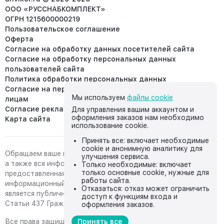
ООО «РУССНАБКОМПЛЕКТ»
ОГРН 1215600000219
Пользовательское соглашение
Оферта
Согласие на обработку данных посетителей сайта
Согласие на обработку персональных данных
пользователей сайта
Политика обработки персональных данных
Согласие на передачу персональных данных третьим
Мы используем
файлы cookie
лицам
Согласие реклама
Для управления вашим аккаунтом и
оформления заказов нам необходимо
Карта сайта
использование cookie.
Принять все: включает необходимые
cookie и анонимную аналитику для
Обращаем ваше внимание на то, что данный интернет-сайт,
улучшения сервиса.
а также вся информация о товарах и ценах,
Только необходимые: включает
только основные cookie, нужные для
предоставленная на нём, носит исключительно
работы сайта.
информационный характер и ни при каких условиях не
Отказаться: отказ может ограничить
является публичной офертой, определяемой положениями
доступ к функциям входа и
Статьи 437 Гражданского кодекса Российской Федерации.
оформления заказов.
Все права защищены, любое копирование с сайта возможно
Принять все