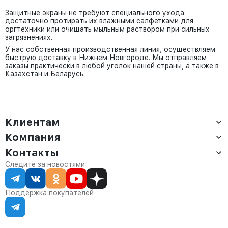
Защитные экраны не требуют специального ухода:
достаточно протирать их влажными салфетками для
оргтехники или очищать мыльным раствором при сильных
загрязнениях.
У нас собственная производственная линия, осуществляем
быструю доставку в Нижнем Новгороде. Мы отправляем
заказы практически в любой уголок нашей страны, а также в
Казахстан и Беларусь.
Клиентам
Компания
Доставка
Оплата
Контакты
О компании
Сервис
Контакты
Отдел продаж:
Следите за новостями
Статус заказа
8 (800) 234-22-62
Партнёрам
Статьи
corp@anvikor.ru
Поддержка покупателей
Ежедневно, с 7:00-19:00 (МСК)
Отдел рекламации:
8 (953) 455-25-61