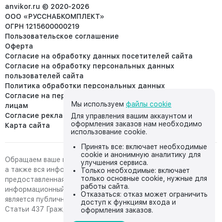
info@anvikor.ru
anvikor.ru © 2020-2026
ООО «РУССНАБКОМПЛЕКТ»
ОГРН 1215600000219
Пользовательское соглашение
Оферта
Согласие на обработку данных посетителей сайта
Согласие на обработку персональных данных
пользователей сайта
Политика обработки персональных данных
Согласие на передачу персональных данных третьим
Мы используем
файлы cookie
лицам
Согласие реклама
Для управления вашим аккаунтом и
оформления заказов нам необходимо
Карта сайта
использование cookie.
Принять все: включает необходимые
cookie и анонимную аналитику для
Обращаем ваше внимание на то, что данный интернет-сайт,
улучшения сервиса.
а также вся информация о товарах и ценах,
Только необходимые: включает
только основные cookie, нужные для
предоставленная на нём, носит исключительно
работы сайта.
информационный характер и ни при каких условиях не
Отказаться: отказ может ограничить
является публичной офертой, определяемой положениями
доступ к функциям входа и
Статьи 437 Гражданского кодекса Российской Федерации.
оформления заказов.