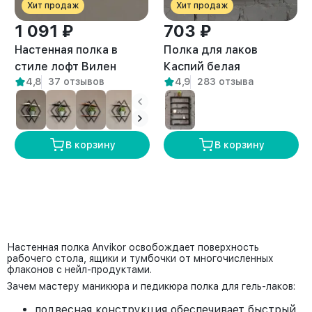
Хит продаж
Хит продаж
1 091 ₽
703 ₽
Настенная полка в
Полка для лаков
стиле лофт Вилен
Каспий белая
4,8
37 отзывов
4,9
283 отзыва
белый/амаретто
В корзину
В корзину
Настенная полка Anvikor освобождает поверхность
рабочего стола, ящики и тумбочки от многочисленных
флаконов с нейл-продуктами.
Зачем мастеру маникюра и педикюра полка для гель-лаков:
подвесная конструкция обеспечивает быстрый