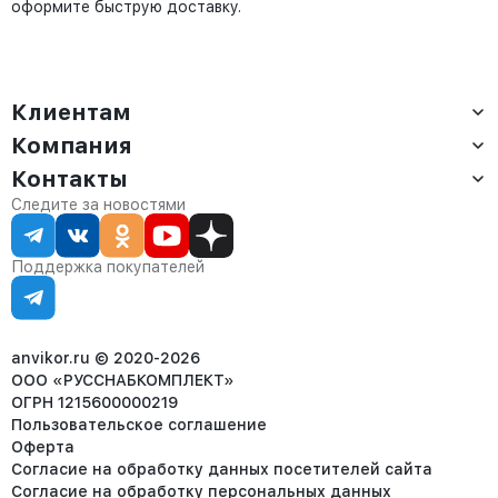
оформите быструю доставку.
Клиентам
Компания
Доставка
Оплата
Контакты
О компании
Сервис
Контакты
Отдел продаж:
Следите за новостями
Статус заказа
8 (800) 234-22-62
Партнёрам
Статьи
corp@anvikor.ru
Поддержка покупателей
Ежедневно, с 7:00-19:00 (МСК)
Отдел рекламации:
8 (953) 455-25-61
info@anvikor.ru
anvikor.ru © 2020-2026
ООО «РУССНАБКОМПЛЕКТ»
ОГРН 1215600000219
Пользовательское соглашение
Оферта
Согласие на обработку данных посетителей сайта
Согласие на обработку персональных данных