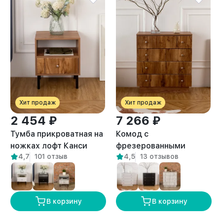
Хит продаж
Хит продаж
2 454 ₽
7 266 ₽
Тумба прикроватная на
Комод с
ножках лофт Канси
фрезерованными
4,7
101 отзыв
4,5
13 отзывов
амаретто
фасадами с
выдвижными ящиками
Лиму амаретто
В корзину
В корзину