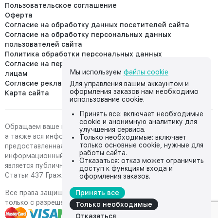
Пользовательское соглашение
Оферта
Согласие на обработку данных посетителей сайта
Согласие на обработку персональных данных
пользователей сайта
Политика обработки персональных данных
Согласие на передачу персональных данных третьим
Мы используем
файлы cookie
лицам
Согласие реклама
Для управления вашим аккаунтом и
оформления заказов нам необходимо
Карта сайта
использование cookie.
Принять все: включает необходимые
cookie и анонимную аналитику для
Обращаем ваше внимание на то, что данный интернет-сайт,
улучшения сервиса.
а также вся информация о товарах и ценах,
Только необходимые: включает
только основные cookie, нужные для
предоставленная на нём, носит исключительно
работы сайта.
информационный характер и ни при каких условиях не
Отказаться: отказ может ограничить
является публичной офертой, определяемой положениями
доступ к функциям входа и
Статьи 437 Гражданского кодекса Российской Федерации.
оформления заказов.
Все права защищены, любое копирование с сайта возможно
Принять все
только с разрешения владельца сайта
Только необходимые
Отказаться