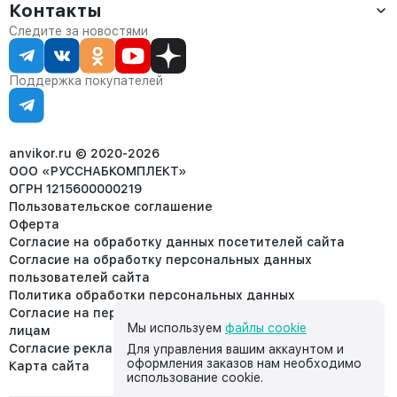
Оплата
Контакты
О компании
Сервис
Контакты
Отдел продаж:
Следите за новостями
Статус заказа
8 (800) 234-22-62
Партнёрам
Статьи
corp@anvikor.ru
Поддержка покупателей
Ежедневно, с 7:00-19:00 (МСК)
Отдел рекламации:
8 (953) 455-25-61
info@anvikor.ru
anvikor.ru © 2020-2026
ООО «РУССНАБКОМПЛЕКТ»
ОГРН 1215600000219
Пользовательское соглашение
Оферта
Согласие на обработку данных посетителей сайта
Согласие на обработку персональных данных
пользователей сайта
Политика обработки персональных данных
Согласие на передачу персональных данных третьим
Мы используем
файлы cookie
лицам
Согласие реклама
Для управления вашим аккаунтом и
оформления заказов нам необходимо
Карта сайта
использование cookie.