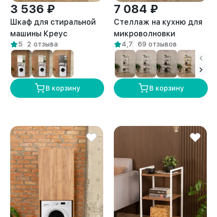
3 536 ₽
7 084 ₽
Шкаф для стиральной
Стеллаж на кухню для
машины Креус
микроволновки
5
2 отзыва
4,7
69 отзывов
амаретто
металлический лофт
Истра белый/амаретто
В корзину
В корзину