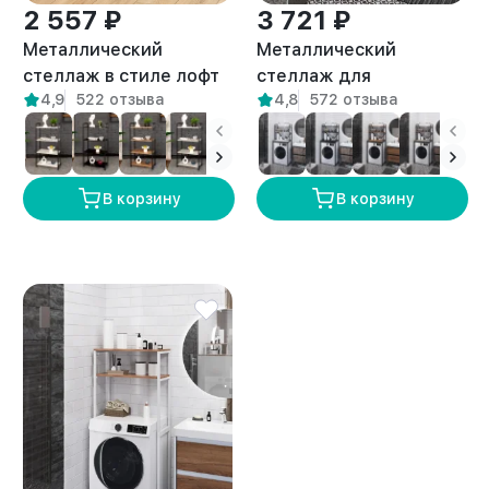
2 557 ₽
3 721 ₽
Металлический
Металлический
стеллаж в стиле лофт
стеллаж для
4,9
522 отзыва
4,8
572 отзыва
Луара золотой/
стиральной машины
амаретто
лофт Керио белый/
амаретто
В корзину
В корзину