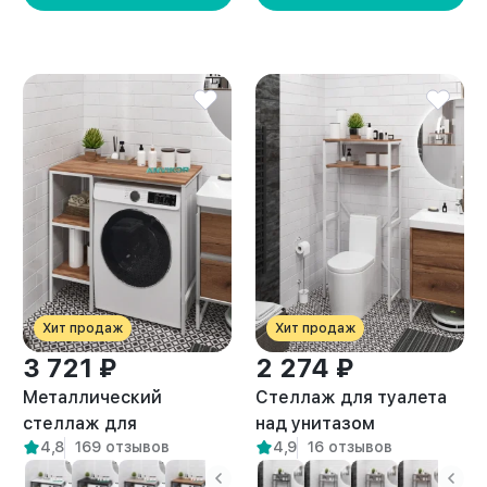
Хит продаж
Хит продаж
3 721 ₽
2 274 ₽
Металлический
Стеллаж для туалета
стеллаж для
над унитазом
4,8
169 отзывов
4,9
16 отзывов
стиральной машины
металлический лофт
лофт Сомма белый/
Ильма белый/амаретто