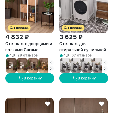
Хит продаж
Хит продаж
4 832 ₽
3 625 ₽
Стеллаж с дверцами и
Стеллаж для
полками Сагамо
стиральной сушильной
4,8
29 отзывов
4,8
67 отзывов
белый/амаретто
машин Шексна белый/
амаретто
В корзину
В корзину