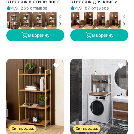
стеллаж в стиле лофт
стеллаж для книг и
4,9
265 отзывов
4,9
87 отзывов
Дунай белый/амаретто
растений лофт Арру
белый/амаретто
В корзину
В корзину
Хит продаж
Хит продаж