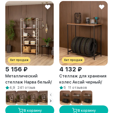
Хит продаж
Хит продаж
5 156 ₽
4 132 ₽
Металлический
Стеллаж для хранения
стеллаж Нарва белый/
колес Аксай черный/
4,9
241 отзыв
5
11 отзывов
амаретто
амаретто
В корзину
В корзину