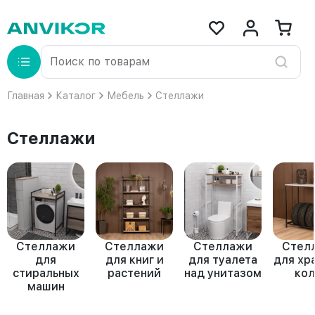
Главная
Каталог
Мебель
Стеллажи
Стеллажи
Стеллажи
Стеллажи
Стеллажи
Стел
для
для книг и
для туалета
для хр
стиральных
растений
над унитазом
кол
машин