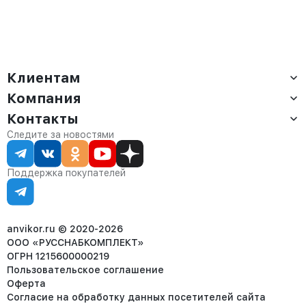
Клиентам
Компания
Доставка
Оплата
Контакты
О компании
Сервис
Контакты
Отдел продаж:
Следите за новостями
Статус заказа
8 (800) 234-22-62
Партнёрам
Статьи
corp@anvikor.ru
Поддержка покупателей
Ежедневно, с 7:00-19:00 (МСК)
Отдел рекламации:
8 (953) 455-25-61
info@anvikor.ru
anvikor.ru © 2020-2026
ООО «РУССНАБКОМПЛЕКТ»
ОГРН 1215600000219
Пользовательское соглашение
Оферта
Согласие на обработку данных посетителей сайта