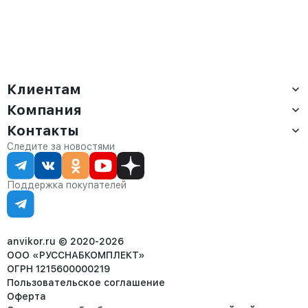
Клиентам
Компания
Доставка
Оплата
Контакты
О компании
Сервис
Контакты
Отдел продаж:
Следите за новостями
Статус заказа
8 (800) 234-22-62
Партнёрам
Статьи
corp@anvikor.ru
Поддержка покупателей
Ежедневно, с 7:00-19:00 (МСК)
Отдел рекламации:
8 (953) 455-25-61
info@anvikor.ru
anvikor.ru © 2020-2026
ООО «РУССНАБКОМПЛЕКТ»
ОГРН 1215600000219
Пользовательское соглашение
Оферта