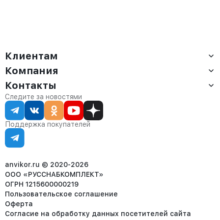
Клиентам
Компания
Доставка
Оплата
Контакты
О компании
Сервис
Контакты
Отдел продаж:
Следите за новостями
Статус заказа
8 (800) 234-22-62
Партнёрам
Статьи
corp@anvikor.ru
Поддержка покупателей
Ежедневно, с 7:00-19:00 (МСК)
Отдел рекламации:
8 (953) 455-25-61
info@anvikor.ru
anvikor.ru © 2020-2026
ООО «РУССНАБКОМПЛЕКТ»
ОГРН 1215600000219
Пользовательское соглашение
Оферта
Согласие на обработку данных посетителей сайта