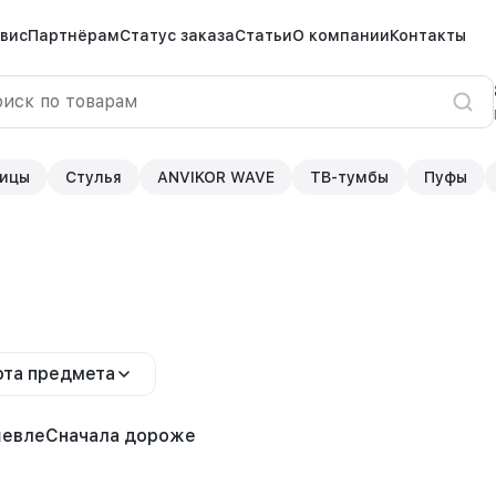
вис
Партнёрам
Статус заказа
Статьи
О компании
Контакты
ицы
Стулья
ANVIKOR WAVE
ТВ-тумбы
Пуфы
та предмета
шевле
Сначала дороже