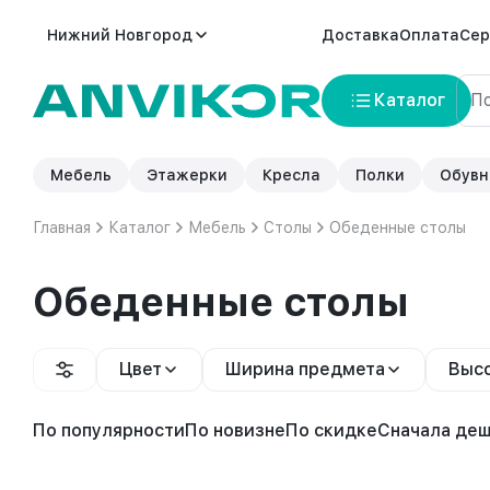
Нижний Новгород
Доставка
Оплата
Сер
Каталог
Мебель
Этажерки
Кресла
Полки
Обувн
Главная
Каталог
Мебель
Столы
Обеденные столы
Обеденные столы
Цвет
Ширина предмета
Высо
По популярности
По новизне
По скидке
Сначала де