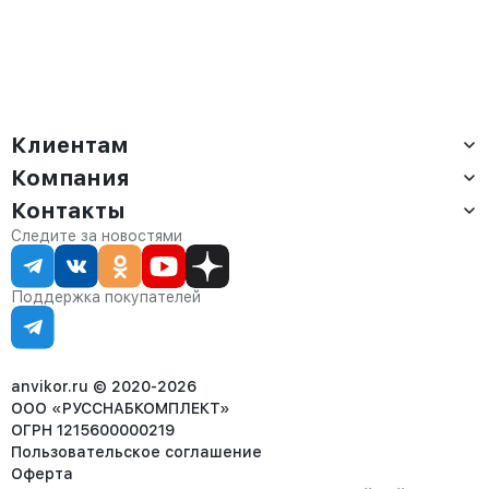
Клиентам
Компания
Доставка
Оплата
Контакты
О компании
Сервис
Контакты
Отдел продаж:
Следите за новостями
Статус заказа
8 (800) 234-22-62
Партнёрам
Статьи
corp@anvikor.ru
Поддержка покупателей
Ежедневно, с 7:00-19:00 (МСК)
Отдел рекламации:
8 (953) 455-25-61
info@anvikor.ru
anvikor.ru © 2020-2026
ООО «РУССНАБКОМПЛЕКТ»
ОГРН 1215600000219
Пользовательское соглашение
Оферта